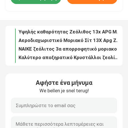
Υψηλής καθαρότητας Ζεόλιθος 13x APG Μοριακό Σίτ 13x 3A 4A 5A Υψηλής ποιότητας Ζεόλιθος
Αεροδιαχωριστικό Μοριακό Σίτ 13X Apg Ζεολίτης
Σχετικά με εμάς
NAIKE ζεόλιτος 3α απορροφητικό μοριακού σίτου για ξηραντικό αιθανόλης
Καλύτερο αποξηρατικό Κρυστάλλοι ζεολίτης 4Α Απορροφούν οξυγόνο και άζωτο
Επισκέψεις στο εργοστάσιο
Ζεολίτης μοριακό φίλτρο 4α
Μοριακό έλαιο ζεόλιθου 3α 4α 5α 13x απορροφητικό υγρασίας
Έλεγχος ποιότητας
10Α 13X Μοριακό Σίτσο Για PSA Generator Οξυγόνου ζεολίτη Μοριακό Σίτσο Χημικός βοηθητικός παράγοντας
ΝΑΙΚΕ Ζεόλιθιο αποξηρατικό μοριακού φίλτρου 3α για υπερξηρατικό καταλύτες και χημικούς βοηθητικούς παράγοντες
Επικοινωνήστε μαζί μας
μοριακό έλαιο ζεολίτη zsm-5 για καταλύτη ρωγμάτωσης
Αφήστε ένα μήνυμα
CaX Μοριακό Σίτσο Για PSA Generator Οξυγόνου υγρασία Απορρόφηση Super ξηρό Αποξηρατικό
Ζητήστε μια προσφορά
We bellen je snel terug!
χαμηλότερη τιμή ζεόλιθιο 4α μοριακό φίλτρο 10*18/8*12/4*8 δίχτυ για ξήρανση με φυσικό αέριο για φίλτρα στεγνωτήρα αέρα αγοραστές
Μοντεαλικές σφαιρίδες σίτου 3Α Αποξηρατικό για φυσικό αέριο για την ξήρανση αέρα Απομάκρυνση CO2 από φυσικό αέριο Διαχωρισμός αέρα
Μοντεκονικό Σίτσο PSA
NAIKE 3A Πρόσθετα Μοριακό Σίτο Ζεολίτη σκόνη
Χονδρική τιμή Ζεόλιτος 4Α Μονεϊκό φίλτρο Απορροφητικό Αεροσυμπιεστήριο Μονεϊκό φίλτρο Απορροφητικό Ζεόλιτο Λιθίου
Μοριακός Σίτος Ζεολίτης
Ενεργοποιημένη σκόνη μοριακού σίτου, 3A/4A/13X ενεργοποιημένη σκόνη ζεολίτη