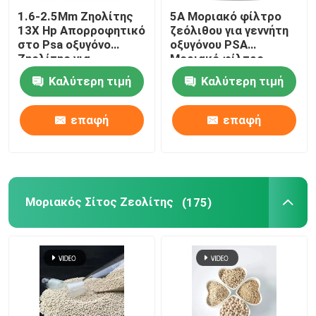
1.6-2.5Mm Ζηολίτης
5Α Μοριακό φίλτρο
13X Hp Απορροφητικό
ζεόλιθου για γεννήτη
κεραμική συσκευασία πύργου
στο Psa οξυγόνο
οξυγόνου PSA
Ζηολίτης για
Μοριακό φίλτρο
συγκεντρωτή
οξυγόνου
Μεταλλική συσκευασία πύργου
Καλύτερη τιμή
Καλύτερη τιμή
οξυγόνου
επαφή
επαφή
Πλαστικές συσκευασίες πύργων
Ηλεκτρολύτες μπαταρίας λιθίου Αποξηρατικό
Μοριακός Σίτος Ζεολίτης
(175)
Βιοσφαίρες κεραμικής
Κηρήθρα κεραμική
mbbr μέσα