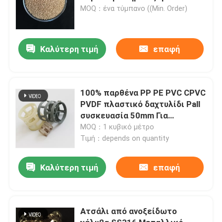
MOQ：ένα τύμπανο ((Min. Order)
Καλύτερη τιμή
επαφή
100% παρθένα PP PE PVC CPVC
PVDF πλαστικό δαχτυλίδι Pall
συσκευασία 50mm Για
καθαρισμό
MOQ：1 κυβικό μέτρο
Τιμή：depends on quantity
Καλύτερη τιμή
επαφή
Ατσάλι από ανοξείδωτο