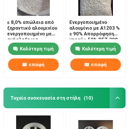
≤ 8,0% απώλεια από
Ενεργοποιημένο
ξηραντικό αλουμινίου
αλουμίνιο με Α1203 %
ενεργοποιημένο με
≥ 90% Απορρόφηση
ανάφλεξη για
νερού ≥ 50% BET 300-
ανώτερο έλεγχο
320m2/g
Καλύτερη τιμή
Καλύτερη τιμή
υγρασίας
επαφή
επαφή
Τυχαία συσκευασία στη στήλη
(10)