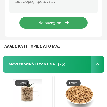
Παροχή ζεόλιθου κόκκους Μοριακό σίτσο 3A 4A 5A για την προσρόφηση CO2
ανθρακικό άλας λίθιου
Ναϊκέ 13X Μοριακό Σίττο Σύνθεση αμμωνίας
Καταλύτης Αντισυμπιεστή Αντισυμπιεστή CO2 Ζηολίτη Μοριακό Σίτ 13X
Ενεργοποιημένη αλουμίνα
Συγκεντρωτής οξυγόνου Γεννήτης Μοριακό σάπιο 13X ζεολίτη οξυγόνου
Τυχαία συσκευασία στη στήλη
ΑΛΛΕΣ ΚΑΤΗΓΟΡΙΕΣ ΑΠΟ ΜΑΣ
δομημένη συσκευασία πύργου
Μοντεκονικό Σίτσο PSA
(75)
Εργαστηριακή συσκευασία
internals στηλών απόσταξης
Κεραμική σφαίρα αλουμίνας