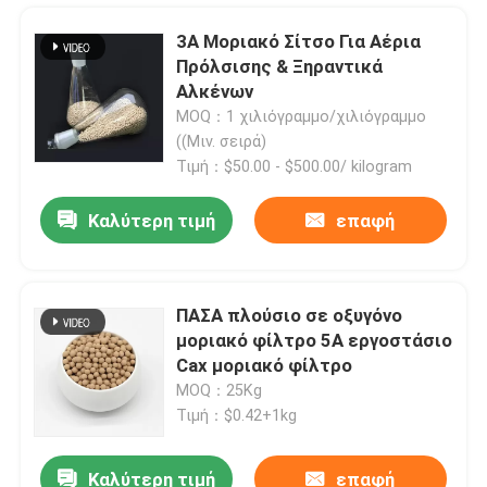
3Α Μοριακό Σίτσο Για Αέρια
Πρόλσισης & Ξηραντικά
Αλκένων
MOQ：1 χιλιόγραμμο/χιλιόγραμμο
((Μιν. σειρά)
Τιμή：$50.00 - $500.00/ kilogram
Καλύτερη τιμή
επαφή
ΠΑΣΑ πλούσιο σε οξυγόνο
μοριακό φίλτρο 5A εργοστάσιο
Σπίτι
Cax μοριακό φίλτρο
MOQ：25Kg
Προϊόντα
Τιμή：$0.42+1kg
Καλύτερη τιμή
επαφή
Βίντεο
Ζεολίτης ZSM--5 Καταλυτικός καταλύτης τιμή