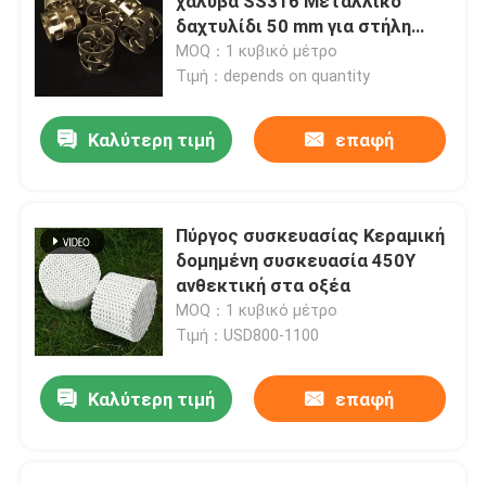
χάλυβα SS316 Μεταλλικό
δαχτυλίδι 50 mm για στήλη
απόσταξης
MOQ：1 κυβικό μέτρο
Τιμή：depends on quantity
Καλύτερη τιμή
επαφή
Πύργος συσκευασίας Κεραμική
δομημένη συσκευασία 450Y
ανθεκτική στα οξέα
MOQ：1 κυβικό μέτρο
Τιμή：USD800-1100
Καλύτερη τιμή
επαφή