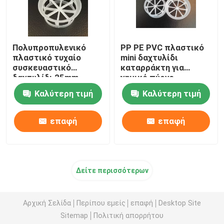
Πολυπροπυλενικό
PP PE PVC πλαστικό
πλαστικό τυχαίο
mini δαχτυλίδι
συσκευαστικό
καταρράκτη για
δαχτυλίδι 25mm
χημικό πύργο
38mm 50mm 76mm
συσκευασίας
Καλύτερη τιμή
Καλύτερη τιμή
επαφή
επαφή
Δείτε περισσότερων
Αρχική Σελίδα
Περίπου εμείς
επαφή
Desktop Site
Sitemap
Πολιτική απορρήτου