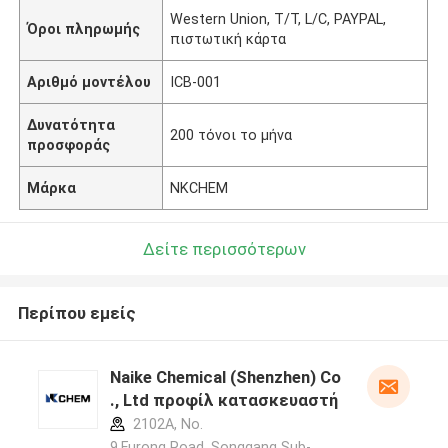
Western Union, T/T, L/C, PAYPAL,
Όροι πληρωμής
πιστωτική κάρτα
Αριθμό μοντέλου
ICB-001
Δυνατότητα
200 τόνοι το μήνα
προσφοράς
Μάρκα
NKCHEM
Δείτε περισσότερων
Περίπου εμείς
Naike Chemical (Shenzhen) Co
., Ltd προφίλ κατασκευαστή
2102A, No.
9,Furong Road, Songgang Sub-