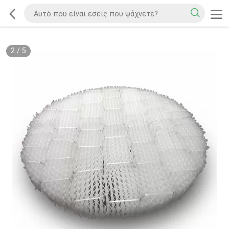
2
/
5