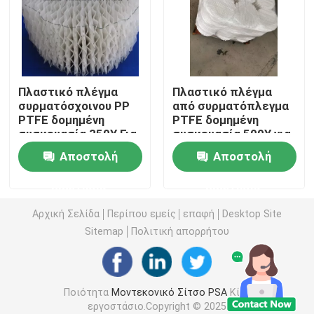
ανθρακικό άλας λίθιου
Ενεργοποιημένη αλουμίνα
Πλαστικό πλέγμα
Πλαστικό πλέγμα
συρματόσχοινου PP
από συρματόπλεγμα
PTFE δομημένη
PTFE δομημένη
Τυχαία συσκευασία στη στήλη
συσκευασία 350Y Για
συσκευασία 500Y για
χημικό καθαριστή
χημικό καθαριστήρα
Αποστολή
Αποστολή
δομημένη συσκευασία πύργου
ερώτησης
ερώτησης
Εργαστηριακή συσκευασία
Αρχική Σελίδα
Περίπου εμείς
επαφή
Desktop Site
Sitemap
Πολιτική απορρήτου
internals στηλών απόσταξης
Ποιότητα
Μοντεκονικό Σίτσο PSA
Κίνα
Κεραμική σφαίρα αλουμίνας
εργοστάσιο.Copyright © 2025