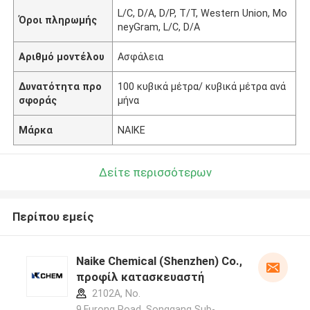
L/C, D/A, D/P, T/T, Western Union, Mo
Όροι πληρωμής
neyGram, L/C, D/A
Αριθμό μοντέλου
Ασφάλεια
Δυνατότητα προ
100 κυβικά μέτρα/ κυβικά μέτρα ανά
σφοράς
μήνα
Μάρκα
NAIKE
Δείτε περισσότερων
Περίπου εμείς
Naike Chemical (Shenzhen) Co., Ltd
προφίλ κατασκευαστή
2102A, No.
9,Furong Road, Songgang Sub-