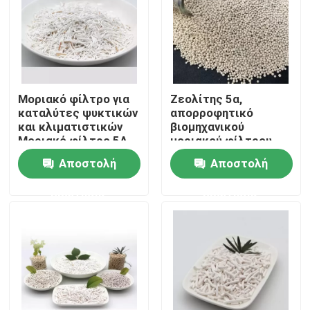
Μοριακό φίλτρο για
Ζεολίτης 5α,
καταλύτες ψυκτικών
απορροφητικό
και κλιματιστικών
βιομηχανικού
Μοριακό φίλτρο 5Α
μοριακού φίλτρου
Αποστολή
Αποστολή
ερώτησης
ερώτησης
Σπίτι
Προϊόντα
Βίντεο