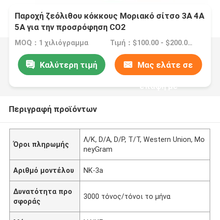
Παροχή ζεόλιθου κόκκους Μοριακό σίτσο 3A 4A
5A για την προσρόφηση CO2
MOQ：1 χιλιόγραμμα
Τιμή：$100.00 - $200.00/ kilogram
Καλύτερη τιμή
Μας ελάτε σε
επαφή με
Περιγραφή προϊόντων
Λ/Κ, D/A, D/P, T/T, Western Union, Mo
Όροι πληρωμής
neyGram
Αριθμό μοντέλου
NK-3a
Δυνατότητα προ
3000 τόνος/τόνοι το μήνα
σφοράς