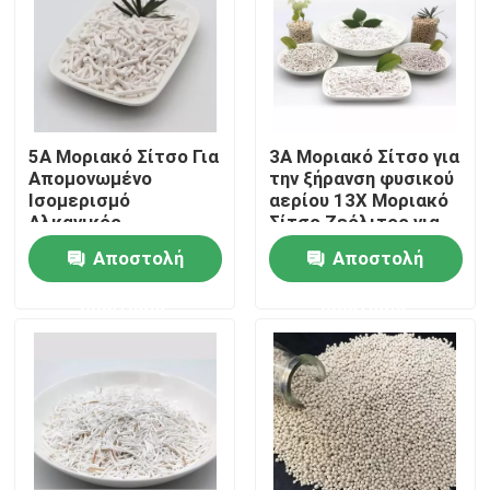
5Α Μοριακό Σίτσο Για
3Α Μοριακό Σίτσο για
Απομονωμένο
την ξήρανση φυσικού
Ισομερισμό
αερίου 13X Μοριακό
Αλκανικός
Σίτσο Ζεόλιτος για
Καταλύτης Λιθίου
τον συγκεντρωτή
Αποστολή
Αποστολή
Μοριακό Σίτσο
οξυγόνου
Οξυγόνο Mcm 22
ερώτησης
ερώτησης
Ζεόλιτος
Σπίτι
Προϊόντα
Βίντεο