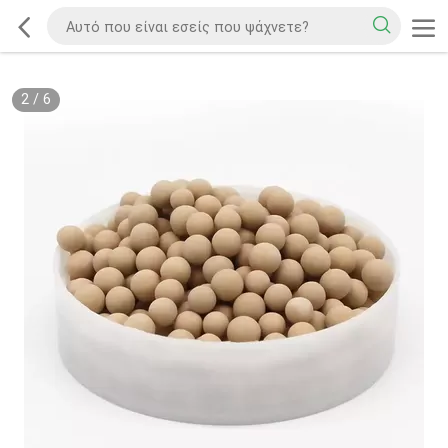
2
/
6