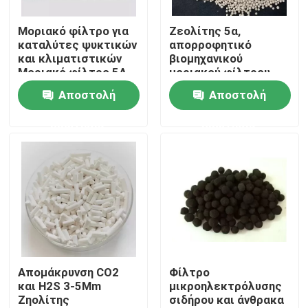
Μοριακό φίλτρο για
Ζεολίτης 5α,
Σχετικά με εμάς
καταλύτες ψυκτικών
απορροφητικό
και κλιματιστικών
βιομηχανικού
Μοριακό φίλτρο 5Α
μοριακού φίλτρου
Επισκέψεις στο εργοστάσιο
Αποστολή
Αποστολή
ερώτησης
ερώτησης
Έλεγχος ποιότητας
Επικοινωνήστε μαζί μας
Ζητήστε μια προσφορά
Μοντεκονικό Σίτσο PSA
Απομάκρυνση CO2
Φίλτρο
και H2S 3-5Mm
μικροηλεκτρόλυσης
Ζηολίτης
σιδήρου και άνθρακα
Μοριακός Σίτος Ζεολίτης