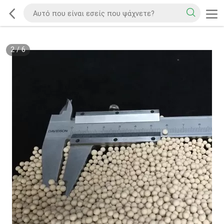
2
/
6