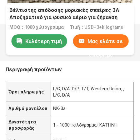
Βέλτιστης απόδοσης μοριακές σπείρες 3A
Αποξηρατικό για φυσικό αέριο για ξήρανση
αέρα Απομάκρυνση CO2 από φυσικό αέριο
MOQ：1000 χιλιόγραμμα
Τιμή：USD+3+kilograms
Καλύτερη τιμή
Μας ελάτε σε
επαφή με
Περιγραφή προϊόντων
L/C, D/A, D/P, T/T, Western Union, ,
Όροι πληρωμής
L/C, D/A
Αριθμό μοντέλου
NK-3a
Δυνατότητα
1 - 1000+κιλόγραμμα+ΚΑΤΗΝΗ
προσφοράς