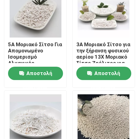
5Α Μοριακό Σίτσο Για
3Α Μοριακό Σίτσο για
Απομονωμένο
την ξήρανση φυσικού
Ισομερισμό
αερίου 13X Μοριακό
Αλκανικός
Σίτσο Ζεόλιτος για
Καταλύτης Λιθίου
τον συγκεντρωτή
Αποστολή
Αποστολή
Μοριακό Σίτσο
οξυγόνου
Οξυγόνο Mcm 22
ερώτησης
ερώτησης
Ζεόλιτος
Σπίτι
Προϊόντα
Βίντεο